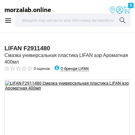
0
morzalab.online
LIFAN
F2911480
Смазка универсальная пластика LIFAN аэр Ароматная
400мл
О бренде LIFAN
0 оценок