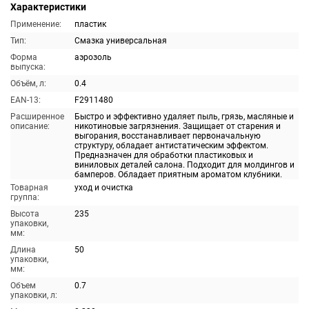
Характеристики
Применение:
пластик
Тип:
Смазка универсальная
Форма
аэрозоль
выпуска:
Объём, л:
0.4
EAN-13:
F2911480
Расширенное
Быстро и эффективно удаляет пыль, грязь, масляные и
описание:
никотиновые загрязнения. Защищает от старения и
выгорания, восстанавливает первоначальную
структуру, обладает антистатическим эффектом.
Предназначен для обработки пластиковых и
виниловых деталей салона. Подходит для молдингов и
бамперов. Обладает приятным ароматом клубники.
Товарная
уход и очистка
группа:
Высота
235
упаковки,
мм:
Длина
50
упаковки,
мм:
Объем
0.7
упаковки, л: