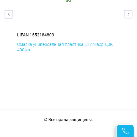
LIFAN 1552184803
LIF
Д
Смазка универсальная пластика LIFAN аэр ДиК
Сма
400мл
40
© Все права защищены.