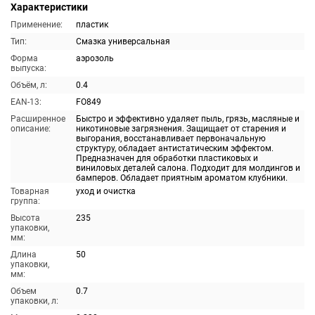
Характеристики
Применение:
пластик
Тип:
Смазка универсальная
Форма
аэрозоль
выпуска:
Объём, л:
0.4
EAN-13:
FO849
Расширенное
Быстро и эффективно удаляет пыль, грязь, масляные и
описание:
никотиновые загрязнения. Защищает от старения и
выгорания, восстанавливает первоначальную
структуру, обладает антистатическим эффектом.
Предназначен для обработки пластиковых и
виниловых деталей салона. Подходит для молдингов и
бамперов. Обладает приятным ароматом клубники.
Товарная
уход и очистка
группа:
Высота
235
упаковки,
мм:
Длина
50
упаковки,
мм:
Объем
0.7
упаковки, л: