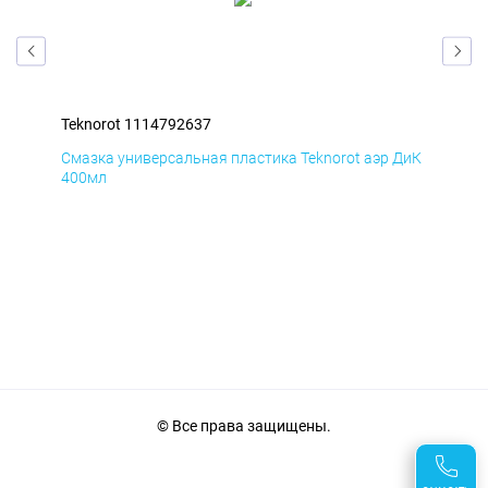
Teknorot 1114792637
Tek
БмД
Смазка универсальная пластика Teknorot аэр ДиК
Сма
400мл
40
© Все права защищены.